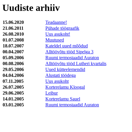
Uudiste arhiiv
15.06.2020
Teadaanne!
21.06.2011
Pühade töögraafik
26.08.2010
Uus asukoht!
01.07.2008
Muutused
18.07.2007
Kateldel uued mõõdud
00.04.2007
Alltöövõtu tööd Sipelga 3
05.09.2006
Ruumi termostaadid Auraton
00.08.2006
Alltöövõtu tööd Lutheri kvartalis
29.05.2006
Uued kütteelemendid
04.04.2006
Alustati töödega
07.11.2005
Uus asukoht
26.07.2005
Korterelamu Kloogal
29.06.2005
Leibur
14.01.2005
Korterelamu Sauel
03.01.2005
Ruumi termostaadid Auraton